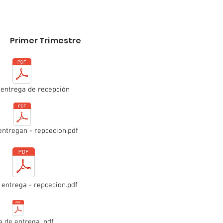
Primer Trimestre
 entrega de recepción
entregan - repcecion.pdf
 entrega - repcecion.pdf
a de entrega .pdf