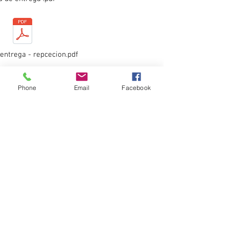
 entrega - repcecion.pdf
Segundo Trimestre
Phone
Email
Facebook
 entrega - repcecion.pdf
 entrega - repcecion.pdf
H. Ayuntamiento Municipal de
San Miguel Totolapan, Gro.